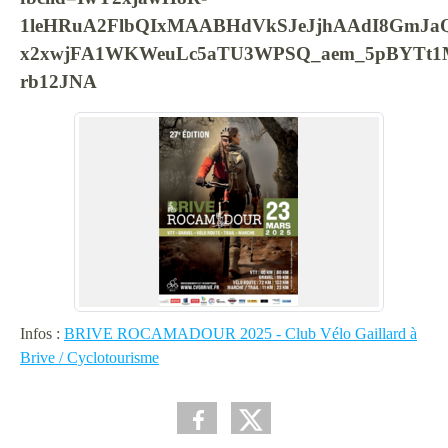
1leHRuA2FlbQIxMAABHdVkSJeJjhAAdI8GmJa
x2xwjFA1WKWeuLc5aTU3WPSQ_aem_5pBYTt1
rb12JNA
Infos :
BRIVE ROCAMADOUR 2025 - Club Vélo Gaillard à
Brive / Cyclotourisme