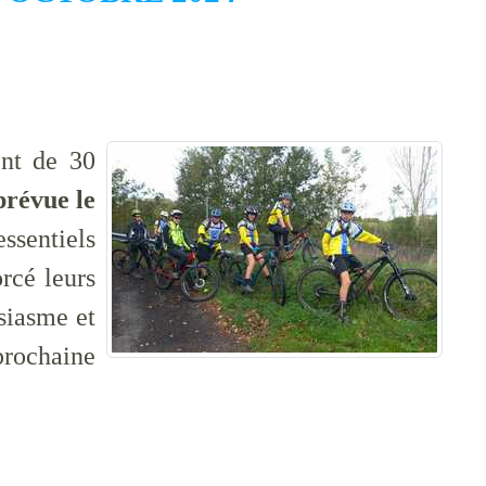
ent de 30
prévue le
essentiels
rcé leurs
siasme et
prochaine